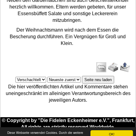
Neben den Gardemädchen sind auch Geschwisterkinder
herzlich willkommen. Eltern werden gebeten, für unser
Essensbüffett Salate und sonstige Leckererein
mitzubringen.
Der Weihnachtsmann wird nach dem Essen die
Bescherung durchführen. Ein Vergnügen für Groß und
Klein.
Die hier veröffentlichten Artikel und Kommentare stehen
uneingeschränkt im alleinigen Verantwortungsbereich des
jeweiligen Autors.
© Copyright by "Die Fidelen Eckenheimer e.V.", Frankfurt,
All rights are strictly reserved.Worldwide.
Diese Webseite verwendet Cookies. Durch die weitere
Webmaster:
-
E-Mail:
Hans-Jürgen Schmidt
admin1@club-fidele-
OK!